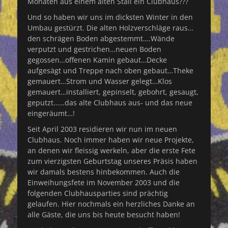
Monaten aus einem alten Stall ein Clubhaus???
Und so haben wir uns im dicksten Winter in den
Umbau gestürzt. Die alten Holzverschläge raus…
den schrägen Boden abgestemmt….Wände
verputzt und gestrichen…neuen Boden
gegossen…offenen Kamin gebaut…Decke
aufgesägt und Treppe nach oben gebaut…Theke
gemauert…Strom und Wasser gelegt…Klos
gemauert…installiert, gepinselt, gebohrt, gesaugt,
geputzt……das alte Clubhaus aus- und das neue
eingeräumt…!
Seit April 2003 residieren wir nun im neuen
Clubhaus. Noch immer haben wir neue Projekte,
an denen wir fleissig werkeln, aber die erste Fete
zum vierzigsten Geburtstag unseres Präsis haben
wir damals bestens hinbekommen. Auch die
Einweihungsfete im November 2003 und die
folgenden Clubhausparties sind prächtig
gelaufen. Hier nochmals ein herzliches Danke an
alle Gäste, die uns bis heute besucht haben!