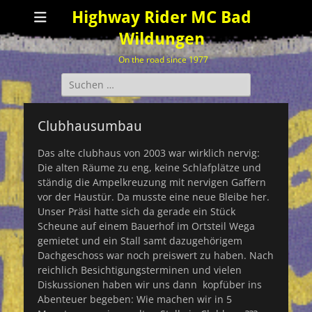
Highway Rider MC Bad
Wildungen
On the road since 1977
Suchen
nach:
Clubhausumbau
Das alte clubhaus von 2003 war wirklich nervig:
Die alten Räume zu eng, keine Schlafplätze und
ständig die Ampelkreuzung mit nervigen Gaffern
vor der Haustür. Da musste eine neue Bleibe her.
Unser Präsi hatte sich da gerade ein Stück
Scheune auf einem Bauerhof im Ortsteil Wega
gemietet und ein Stall samt dazugehörigem
Dachgeschoss war noch preiswert zu haben. Nach
reichlich Besichtigungsterminen und vielen
Diskussionen haben wir uns dann kopfüber ins
Abenteuer begeben: Wie machen wir in 5