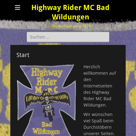
Highway Rider MC Bad
Wildungen
On the road since 1977
Suchen
nach:
Start
Herzlich
willkommen auf
den
Internetseiten
des Highway
Rider MC Bad
Wildungen.
Wir wünschen
viel Spaß beim
Durchstöbern
unserer Seiten.